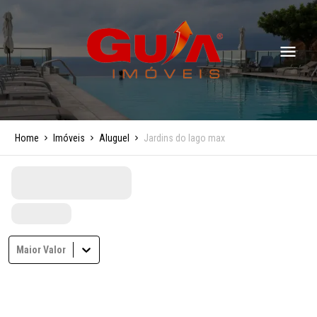
Home
Imóveis
Aluguel
Jardins do lago max
Maior Valor