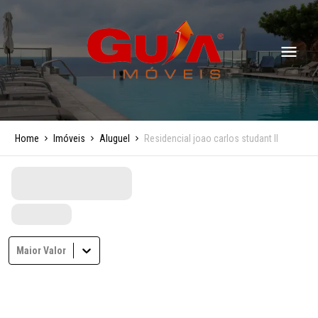
Home
Imóveis
Aluguel
Residencial joao carlos studant ll
Maior Valor