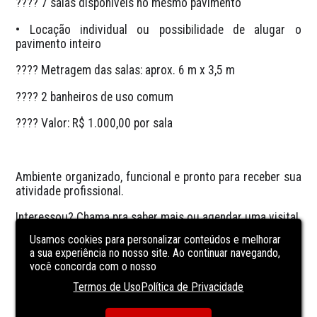
???? 7 salas disponíveis no mesmo pavimento
• Locação individual ou possibilidade de alugar o 
pavimento inteiro
???? Metragem das salas: aprox. 6 m x 3,5 m
???? 2 banheiros de uso comum
???? Valor: R$ 1.000,00 por sala
Ambiente organizado, funcional e pronto para receber sua 
atividade profissional.
Interessou? Chama pra saber mais ou agendar uma visita! 
Usamos cookies para personalizar conteúdos e melhorar
CARACTERÍSTICAS
DA UNIDADE
a sua experiência no nosso site. Ao continuar navegando,
você concorda com o nosso
Termos de Uso
Política de Privacidade
área de serviço
Depósito