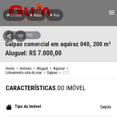
2
Fotos
Mapa
Rua
Código: 3721
Galpao comercial em aquiraz 040, 200 m²
Aluguel: R$
7.000,00
Home
Imóveis
Aluguel
Aquiraz
Loteamento rota do mar
Galpao
3721
CARACTERÍSTICAS
DO IMÓVEL
Tipo do Imóvel
Galpão