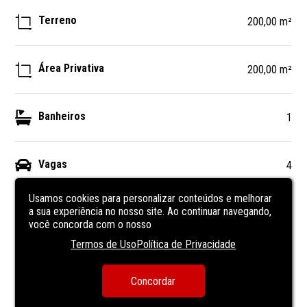
Terreno
200,00 m²
Área Privativa
200,00 m²
Banheiros
1
Vagas
4
Usamos cookies para personalizar conteúdos e melhorar
DESCRIÇÃO
DO IMÓVEL
a sua experiência no nosso site. Ao continuar navegando,
você concorda com o nosso
Termos de Uso
Política de Privacidade
Galpao comercial de 200 m² 
Com 1 banheiros 
Concordar
Espaço de garagem com portão amplo