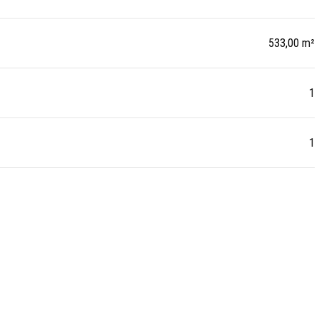
533,00 m²
1
1