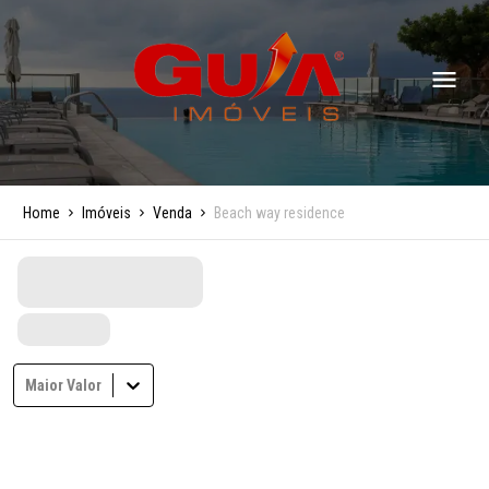
Home
Imóveis
Venda
Beach way residence
Maior Valor