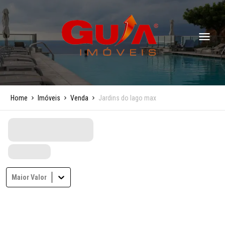
Home
Imóveis
Venda
Jardins do lago max
Maior Valor