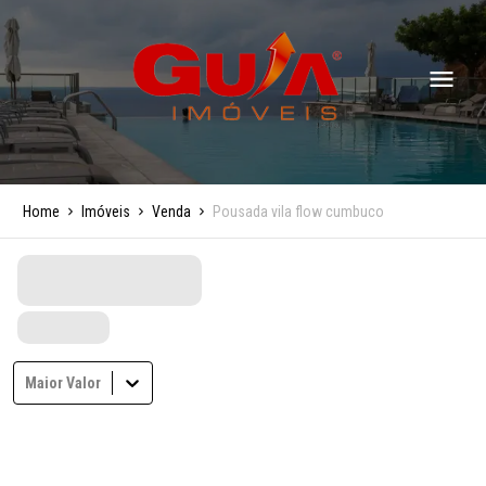
Home
Imóveis
Venda
Pousada vila flow cumbuco
Maior Valor