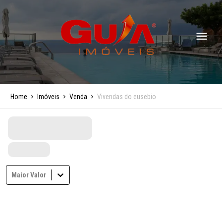
Home
Imóveis
Venda
Vivendas do eusebio
Maior Valor