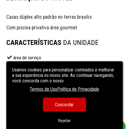
Casas dúplex alto padrão no terras brasilis 
Com piscina privativa área gourmet
CARACTERÍSTICAS
DA UNIDADE
área de serviço
Cozinha
Usamos cookies para personalizar conteúdos e melhorar
lavanderia
a sua experiência no nosso site. Ao continuar navegando,
você concorda com o nosso
Sala de almoço
Termos de Uso
Política de Privacidade
sala de estar
sala de jantar
Concordar
Sala de TV
VARANDA
Rejeitar