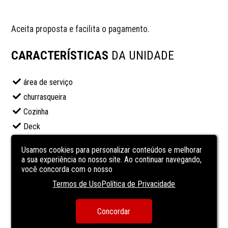
Aceita proposta e facilita o pagamento.
CARACTERÍSTICAS
DA UNIDADE
área de serviço
churrasqueira
Cozinha
Deck
Granito
Usamos cookies para personalizar conteúdos e melhorar
Mármore
a sua experiência no nosso site. Ao continuar navegando,
você concorda com o nosso
Piscina
Termos de Uso
Política de Privacidade
piso laminado
sala de estar
Concordar
sala de jantar