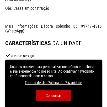
Obs: Casas em construção
Mais informações: Débora sobrinho 85 99747-4316 
(WhatsApp).
CARACTERÍSTICAS
DA UNIDADE
área de serviço
Cozinha
Usamos cookies para personalizar conteúdos e melhorar
Granito
a sua experiência no nosso site. Ao continuar navegando,
você concorda com o nosso
Mármore
Termos de Uso
Política de Privacidade
piso laminado
sala de estar
Concordar
sala de jantar
VARANDA