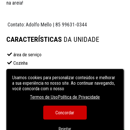
na areia!
 Contato: Adolfo Mello | 85 99631-0344
CARACTERÍSTICAS
DA UNIDADE
área de serviço
Cozinha
lavabo
Usamos cookies para personalizar conteúdos e melhorar
lavanderia
a sua experiência no nosso site. Ao continuar navegando,
Sala de almoço
você concorda com o nosso
sala de estar
Termos de Uso
Política de Privacidade
sala de jantar
Concordar
Sala de TV
VARANDA
Rejeitar