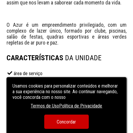
assim que nos levam a saborear cada momento da vida.
O Azur é um empreendimento privilegiado, com um 
complexo de lazer único, formado por clube, piscinas, 
salão de festas, quadras esportivas e áreas verdes 
repletas de ar puro e paz.
CARACTERÍSTICAS
DA UNIDADE
área de serviço
Cozinha
Usamos cookies para personalizar conteúdos e melhorar
lavabo
a sua experiência no nosso site. Ao continuar navegando,
você concorda com o nosso
lavanderia
Termos de Uso
Política de Privacidade
Sala de almoço
sala de estar
Concordar
sala de jantar