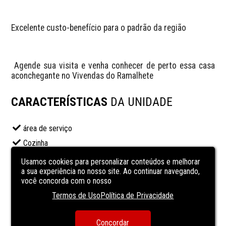
Excelente custo-benefício para o padrão da região
 Agende sua visita e venha conhecer de perto essa casa 
aconchegante no Vivendas do Ramalhete
CARACTERÍSTICAS
DA UNIDADE
área de serviço
Cozinha
lavanderia
Usamos cookies para personalizar conteúdos e melhorar
a sua experiência no nosso site. Ao continuar navegando,
Sala de almoço
você concorda com o nosso
sala de estar
Termos de Uso
Política de Privacidade
sala de jantar
Sala de TV
Concordar