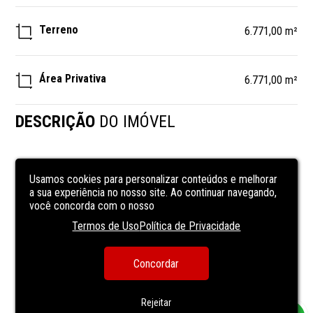
Terreno
6.771,00 m²
Área Privativa
6.771,00 m²
DESCRIÇÃO
DO IMÓVEL
EUSÉBIO - JACUNDA - AV. EUSÉBIO DE QUEIROZ N 6275, 
Usamos cookies para personalizar conteúdos e melhorar
terreno com 03 frentes, área aprox. 6.771m², 
a sua experiência no nosso site. Ao continuar navegando,
você concorda com o nosso
Nas Proximidades Do Centro Do Eusébio, Alphaville, 
Banco, Supermercados, Industrias, Frente para CE-040.
Termos de Uso
Política de Privacidade
CARACTERÍSTICAS
DA UNIDADE
Concordar
Murado
Rejeitar