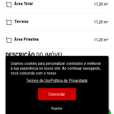
Área Total
11,20 m²
Terreno
11,20 m²
Área Privativa
11,20 m²
DESCRIÇÃO
DO IMÓVEL
Usamos cookies para personalizar conteúdos e melhorar
a sua experiência no nosso site. Ao continuar navegando,
Terreno 
você concorda com o nosso
Termos de Uso
Política de Privacidade
CARACTERÍSTICAS
DA UNIDADE
Concordar
Energia elétrica
Rua asfaltada
Rejeitar