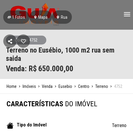
1
Fotos
Mapa
Rua
Código: 4752
Terreno no Eusébio, 1000 m2 rua sem
saida
Venda: R$
650.000,00
Home
Imóveis
Venda
Eusebio
Centro
Terreno
4752
CARACTERÍSTICAS
DO IMÓVEL
Tipo do Imóvel
Terreno