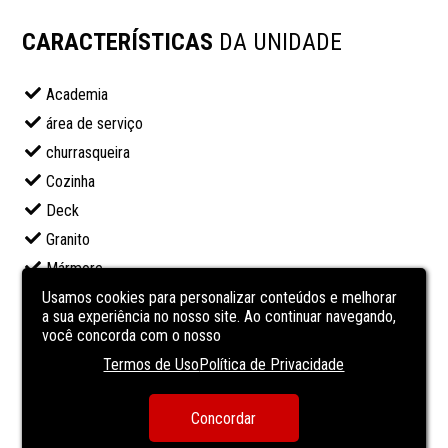
CARACTERÍSTICAS
DA UNIDADE
Academia
área de serviço
churrasqueira
Cozinha
Deck
Granito
Mármore
Piscina
Usamos cookies para personalizar conteúdos e melhorar
a sua experiência no nosso site. Ao continuar navegando,
Piscina Privativa
você concorda com o nosso
piso laminado
Termos de Uso
Política de Privacidade
sala de estar
sala de jantar
Concordar
VARANDA