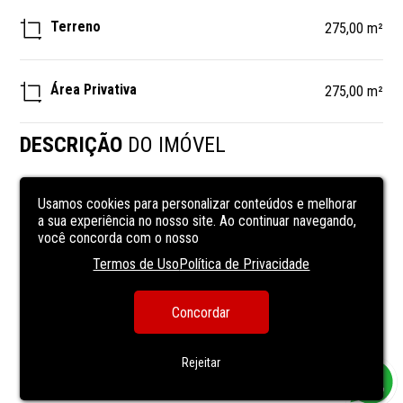
Terreno
275,00 m²
Área Privativa
275,00 m²
DESCRIÇÃO
DO IMÓVEL
CARACTERÍSTICAS
DA UNIDADE
Usamos cookies para personalizar conteúdos e melhorar
a sua experiência no nosso site. Ao continuar navegando,
você concorda com o nosso
Água Encanada
Termos de Uso
Política de Privacidade
Energia elétrica
Rua asfaltada
Concordar
Rejeitar