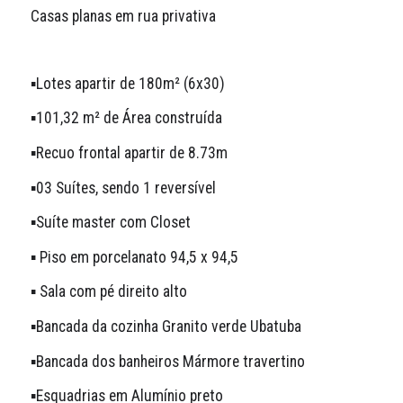
Casas planas em rua privativa 
▪️Lotes apartir de 180m² (6x30) 
▪️101,32 m² de Área construída 
▪️Recuo frontal apartir de 8.73m
▪️03 Suítes, sendo 1 reversível 
▪️Suíte master com Closet
▪️ Piso em porcelanato 94,5 x 94,5
▪️ Sala com pé direito alto
▪️Bancada da cozinha Granito verde Ubatuba
▪️Bancada dos banheiros Mármore travertino
▪️Esquadrias em Alumínio preto