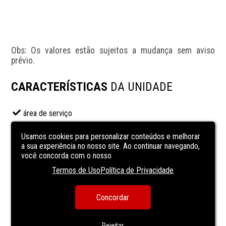
Obs: Os valores estão sujeitos a mudança sem aviso 
prévio.
CARACTERÍSTICAS
DA UNIDADE
área de serviço
Cozinha
Usamos cookies para personalizar conteúdos e melhorar
Granito
a sua experiência no nosso site. Ao continuar navegando,
você concorda com o nosso
Mármore
Termos de Uso
Política de Privacidade
piso laminado
sala de estar
Concordar
sala de jantar
VARANDA
Rejeitar