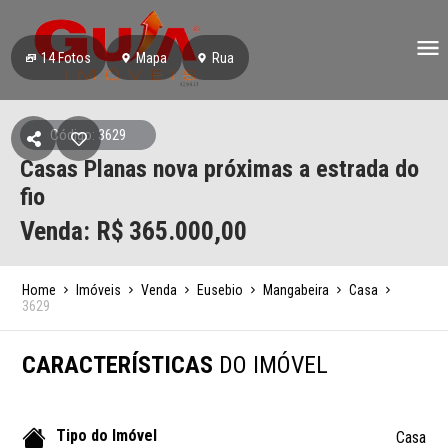
14
Fotos
Mapa
Rua
Código: 3629
Casas Planas nova próximas a estrada do
fio
Venda: R$
365.000,00
Home
Imóveis
Venda
Eusebio
Mangabeira
Casa
3629
CARACTERÍSTICAS
DO IMÓVEL
Tipo do Imóvel
Casa