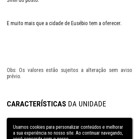
3min do posto. 
E muito mais que a cidade de Eusébio tem a oferecer.
Obs: Os valores estão sujeitos a alteração sem aviso 
prévio.
CARACTERÍSTICAS
DA UNIDADE
área de serviço
Usamos cookies para personalizar conteúdos e melhorar
Cozinha
a sua experiência no nosso site. Ao continuar navegando,
Granito
você concorda com o nosso