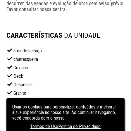
decorrer das vendas e evolução de obra sem aviso prévio. 
Favor consultar nossa central.
CARACTERÍSTICAS
DA UNIDADE
área de serviço
churrasqueira
Cozinha
Deck
Despensa
Granito
Mármore
Usamos cookies para personalizar conteúdos e melhorar
Piscina
a sua experiência no nosso site. Ao continuar navegando,
você concorda com o nosso
piso laminado
Termos de Uso
Política de Privacidade
sala de estar