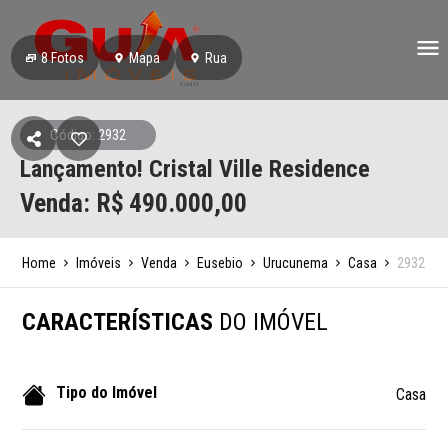
8
Fotos
Mapa
Rua
Código: 2932
Lançamento! Cristal Ville Residence
Venda: R$
490.000,00
Home
Imóveis
Venda
Eusebio
Urucunema
Casa
2932
CARACTERÍSTICAS
DO IMÓVEL
Tipo do Imóvel
Casa