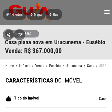
14
Fotos
Mapa
Rua
Código: 3562
Casa plana nova em Urucunema - Eusébio
Venda: R$
367.000,00
Home
Imóveis
Venda
Eusebio
Urucunema
Casa
3562
CARACTERÍSTICAS
DO IMÓVEL
Tipo do Imóvel
Casa