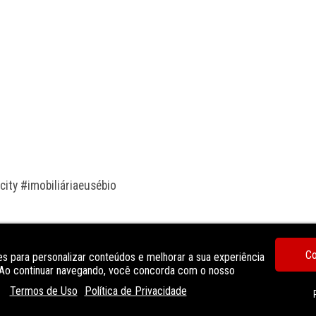
ity #imobiliáriaeusébio
Co
s para personalizar conteúdos e melhorar a sua experiência
Cozinha
. Ao continuar navegando, você concorda com o nosso
sala de jantar
Termos de Uso
Política de Privacidade