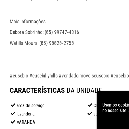
Mais informações:
Débora Sobrinho: (85) 99747-4316
Watilla Moura: (85) 98828-2758
#eusebio #eusebillyhills #vendadeimoveiseusebio #eusebioc
CARACTERÍSTICAS
DA UNIDADE
Usamos cookie
área de serviço
CLOSET
no nosso site
lavanderia
sala de estar
VARANDA