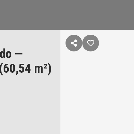
ado —
(60,54 m²)