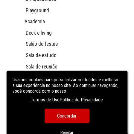
              	Playground
               Academia
		Deck e living
		Salão de festas
                Sala de estudo 
		Sala de reunião
		Lavanderia
Usamos cookies para personalizar conteúdos e melhorar
a sua experiência no nosso site. Ao continuar navegando,
		Espaço mulher
você concorda com o nosso
Termos de Uso
Política de Privacidade
		Spa
		Área para pets
Concordar
		4 elevadores
Rejeitar