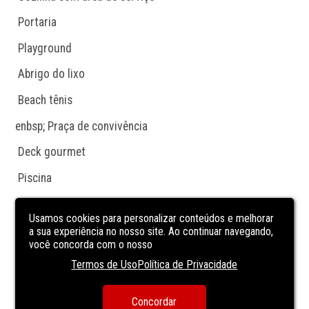
 Portaria
 Playground
 Abrigo do lixo
 Beach tênis
enbsp; Praça de convivência
 Deck gourmet
 Piscina
CARACTERÍSTICAS
DA UNIDADE
Usamos cookies para personalizar conteúdos e melhorar
a sua experiência no nosso site. Ao continuar navegando,
você concorda com o nosso
área de serviço
Termos de Uso
Política de Privacidade
Cozinha
Sala de almoço
Concordar