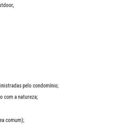
tdoor, 
inistradas pelo condomínio;
io com a natureza;
rea comum);