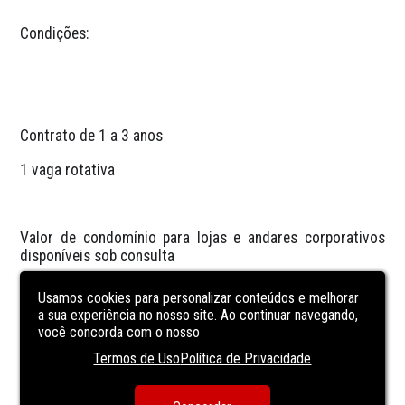
Condições:
Contrato de 1 a 3 anos
1 vaga rotativa
Valor de condomínio para lojas e andares corporativos 
disponíveis sob consulta
Usamos cookies para personalizar conteúdos e melhorar
a sua experiência no nosso site. Ao continuar navegando,
Destaques da localização: O ITC Central Park está 
você concorda com o nosso
localizado no coração do Papicu, um dos bairros mais 
Termos de Uso
Política de Privacidade
estratégicos e valorizados de Fortaleza. Próximo ao 
RioMar Fortaleza, à Av. Santos Dumont e ao terminal 
Papicu, o empreendimento oferece fácil acesso às 