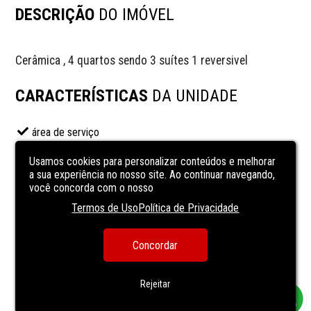
DESCRIÇÃO
DO IMÓVEL
Cerâmica , 4 quartos sendo 3 suítes 1 reversivel
CARACTERÍSTICAS
DA UNIDADE
área de serviço
Cozinha
Usamos cookies para personalizar conteúdos e melhorar
lavanderia
a sua experiência no nosso site. Ao continuar navegando,
você concorda com o nosso
Sala de almoço
Termos de Uso
Política de Privacidade
sala de estar
sala de jantar
Concordar
Sala de TV
VARANDA
Rejeitar