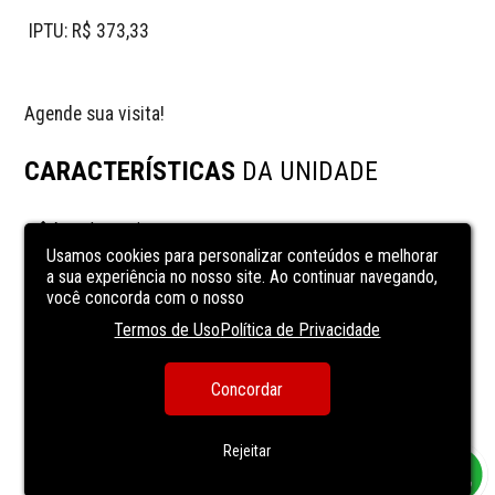
 IPTU: R$ 373,33
Agende sua visita!
CARACTERÍSTICAS
DA UNIDADE
área de serviço
Usamos cookies para personalizar conteúdos e melhorar
Cozinha
a sua experiência no nosso site. Ao continuar navegando,
lavanderia
você concorda com o nosso
Sala de almoço
Termos de Uso
Política de Privacidade
sala de jantar
Concordar
Sala de TV
VARANDA
Rejeitar