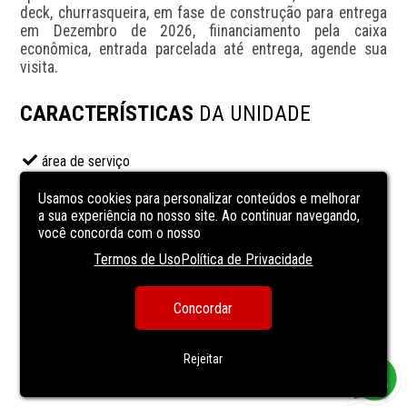
deck, churrasqueira, em fase de construção para entrega 
em Dezembro de 2026, fiinanciamento pela caixa 
econômica, entrada parcelada até entrega, agende sua 
visita.
CARACTERÍSTICAS
DA UNIDADE
área de serviço
Cozinha
Usamos cookies para personalizar conteúdos e melhorar
Cozinha americana
a sua experiência no nosso site. Ao continuar navegando,
você concorda com o nosso
piso frio
Termos de Uso
Política de Privacidade
sala de estar
sala de jantar
Concordar
Sala de TV
VARANDA
Rejeitar